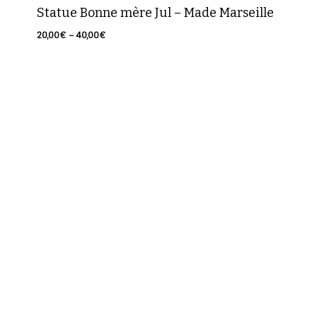
Statue Bonne mère Jul – Made Marseille
Plage
20,00
€
–
40,00
€
de
prix :
20,00€
à
40,00€
Votre panier est vide.
Retour à la boutique