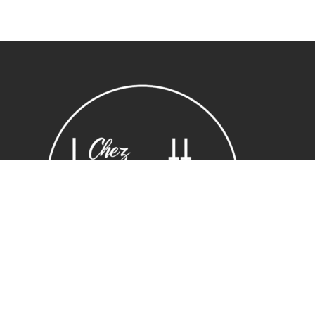
Sous-total :
0,00
€
Voir le panier
Commander