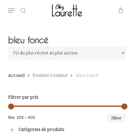
Skip
Menu
to
main
search
Close
Panier
Cart
content
bleu foncé
Accueil
Produit Couleur
bleu foncé
Filtrer par prix
PRI
PRI
Prix :
20€
—
40€
Filtrer
MI
MA
Catégories de produits