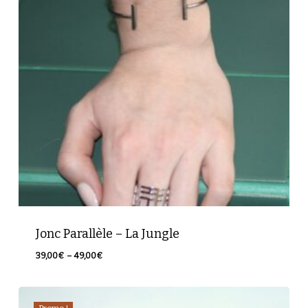
Jonc Parallèle – La Jungle
Plage
39,00
€
–
49,00
€
de
prix :
39,00€