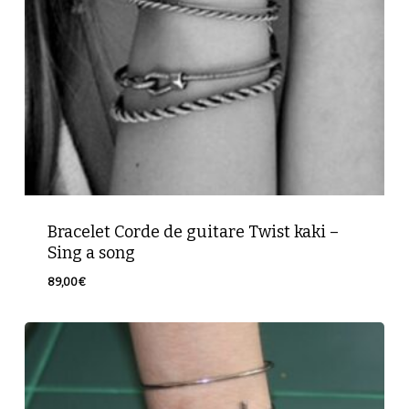
Votre panier est vide.
Bracelet Corde de guitare Twist kaki –
Sing a song
Retour à la boutique
89,00
€
89,00
€