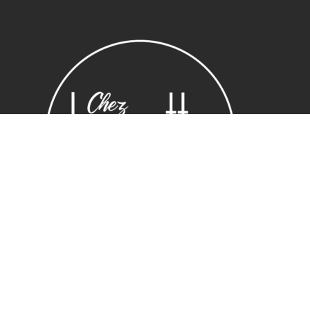
Sous-total :
0,00
€
Voir le panier
Commander
Horaires
Lundi : 14:00 ~ 19.00