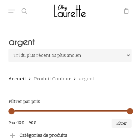
Skip
Menu
to
main
search
Close
Panier
Cart
content
argent
Accueil
Produit Couleur
argent
Filtrer par prix
PRI
PRI
Prix :
10€
—
90€
Filtrer
MI
MA
Catégories de produits