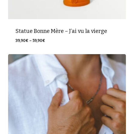
Statue Bonne Mère – J’ai vu la vierge
Plage
39,90
€
–
59,90
€
de
prix :
39,90€
à
59,90€